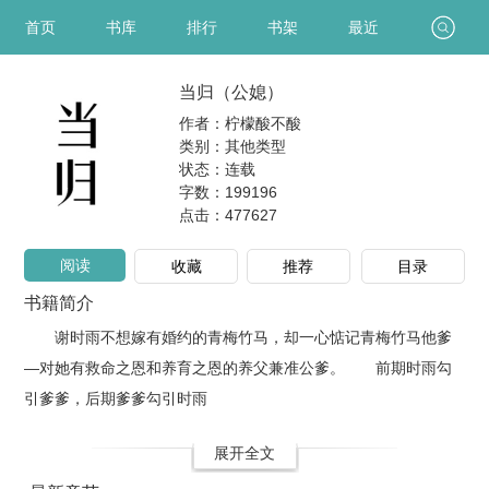
首页
书库
排行
书架
最近
当归（公媳）
作者：柠檬酸不酸
类别：其他类型
状态：连载
字数：199196
点击：
477627
阅读
收藏
推荐
目录
书籍简介
谢时雨不想嫁有婚约的青梅竹马，却一心惦记青梅竹马他爹
—对她有救命之恩和养育之恩的养父兼准公爹。 前期时雨勾
引爹爹，后期爹爹勾引时雨
展开全文