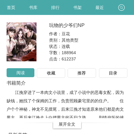
首页
书库
排行
书架
最近
玩物的少爷们NP
作者：豆花
类别：其他类型
状态：连载
字数：188964
点击：
612237
阅读
收藏
推荐
目录
书籍简介
江挽穿进了一本肉文小说里，成了小说中的恶毒女配，因为
缺钱，她找了个保姆的工作，负责照顾豪宅里的的住户。 住
户个个神秘，神龙不见摆尾，后来江挽才知道原来他们都是肉文
男主，再后来江挽走上白嫖男主的不归之路。 剧情崩坏的越
展开全文
来越彻底，事情暴露后人人都在议论云京的清冷校花成了少爷们