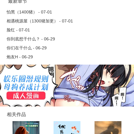
的玩物，殊不知少爷们才是她的玩物。 走肾不走心的女主VS
最新章节
暴躁凶蛮的校霸VS玩世不恭的富少VS冷漠禁欲的学生会长VS清
怕黑（1400猪） - 07-01
冷孤高的病美人……
相遇桃源屋（1300猪加更） - 07-01
脸红 - 07-01
你到底想干什么？ - 06-29
你们在干什么 - 06-29
炮友H - 06-29
相关作品