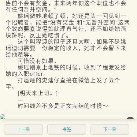
售前不会有奖金，未来两年你这个职位也不会
有任何晋升空间。”
姚瑶微妙地顿了顿，她还是头一回见到一
个招聘者，能把“没有奖金”和“无晋升空间”这两
个致命要素说得如此理直气壮，还不如给她画
块饼呢，反正她吃惯了。
这个叫程渡的胆子还真大啊…如果不是姚
瑶迫切需要一份稳定的收入，她才不会留下来
给他羞辱。
可惜没有如果。
姚瑶刚乘上地铁的时候，收到了程渡发给
她的入职offer。
打瞌睡的史迪仔直接在微信上发了五个
字。
[明天来上班。]
—
时间线差不多是正文完结的时候～
��
上一章
书签
下一章