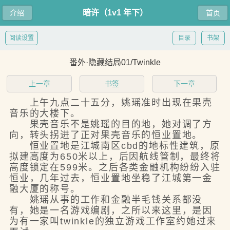
暗许（1v1 年下）
介绍
首页
阅读设置
目录
书架
番外·隐藏结局01/Twinkle
上一章
书签
下一章
上午九点二十五分，姚瑶准时出现在果壳
音乐的大楼下。
果壳音乐不是姚瑶的目的地，她对调了方
向，转头拐进了正对果壳音乐的恒业置地。
恒业置地是江城南区cbd的地标性建筑，原
拟建高度为650米以上，后因航线管制，最终将
高度锁定在599米。之后各类金融机构纷纷入驻
恒业，几年过去，恒业置地坐稳了江城第一金
融大厦的称号。
姚瑶从事的工作和金融半毛钱关系都没
有，她是一名游戏编剧，之所以来这里，是因
为有一家叫twinkle的独立游戏工作室约她过来