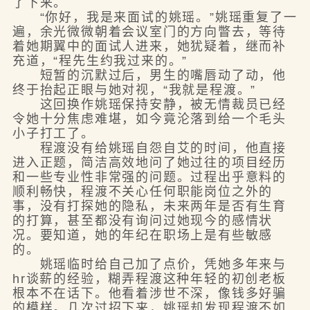
了下来。
“你好，我是来面试的姚瑶。”姚瑶重复了一
遍，余光微微朝着会议室门的方向瞥去，等待
着她期翼中的面试人进来，她犹疑着，继而补
充道，“程先生约我过来的。”
短暂的沉默过后，男生的嘴唇动了动，他
终于抬起正眼与她对视，“我就是程渡。”
这回换作姚瑶保持安静，被无情裁员已经
令她十分焦虑难堪，如今竟沦落到给一个毛头
小子打工了。
程渡没有给姚瑶自怨自艾的时间，他直接
进入正题，简洁高效地问了她过往的项目经历
和一些专业性非常强的问题。过程出乎意料的
顺利畅快，程渡不关心任何职能岗位之外的
事，没有打探她的隐私，未来两年是否有生育
的打算，甚至都没有询问过她现今的感情状
况。要知道，她的年纪在职场上是有些敏感
的。
姚瑶临时给自己加了点价，凭她多年来与
hr谈薪的经验，糊弄程渡这种年轻的初创老板
根本不在话下。他看着涉世不深，像钱多好骗
的模样。几次过招下来，姚瑶却发现程渡不如