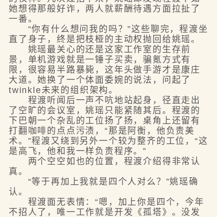
她想得那般好诈，两人就薪酬待遇方面拉扯了
一番。
“你有什么想问我的吗？”这些聊完，程渡坐
直了身子，终是把枝桠的主动权抛回给姚瑶。
姚瑶最关心的还是这家工作室的生存前
景，单机游戏就是一锤子买卖，骗氪方式有
限，很容易半路暴毙，这年头做手游才是康庄
大道。她换了一个体面委婉的说法，问起了
twinkle未来的组织架构。
程渡听闻后一声不吭地站起身，径直走出
了空旷的会议室，姚瑶只能紧随其后。程渡的
下巴朝一个杂乱的工位扬了扬，桌角上还留有
打翻咖啡的点点污渍，“那是阿衡，他负责美
术。”程渡又绕到另外一个较为整齐的工位，“这
是高飞，他和我一样负责程序。”
两个空空如也的位置，程渡介绍得非常认
真。
“等于再加上我就是四个人对么？”姚瑶确
认。
程渡面无表情：“嗯，加上你是四个，今年
不招人了，唯一工作就是开发《孤塔》。没发