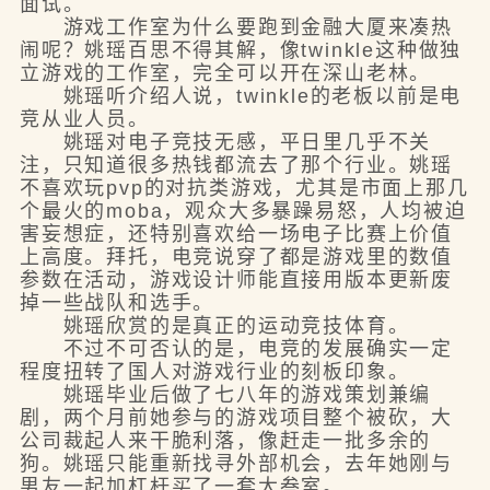
面试。
游戏工作室为什么要跑到金融大厦来凑热
闹呢？姚瑶百思不得其解，像twinkle这种做独
立游戏的工作室，完全可以开在深山老林。
姚瑶听介绍人说，twinkle的老板以前是电
竞从业人员。
姚瑶对电子竞技无感，平日里几乎不关
注，只知道很多热钱都流去了那个行业。姚瑶
不喜欢玩pvp的对抗类游戏，尤其是市面上那几
个最火的moba，观众大多暴躁易怒，人均被迫
害妄想症，还特别喜欢给一场电子比赛上价值
上高度。拜托，电竞说穿了都是游戏里的数值
参数在活动，游戏设计师能直接用版本更新废
掉一些战队和选手。
姚瑶欣赏的是真正的运动竞技体育。
不过不可否认的是，电竞的发展确实一定
程度扭转了国人对游戏行业的刻板印象。
姚瑶毕业后做了七八年的游戏策划兼编
剧，两个月前她参与的游戏项目整个被砍，大
公司裁起人来干脆利落，像赶走一批多余的
狗。姚瑶只能重新找寻外部机会，去年她刚与
男友一起加杠杆买了一套大叁室。