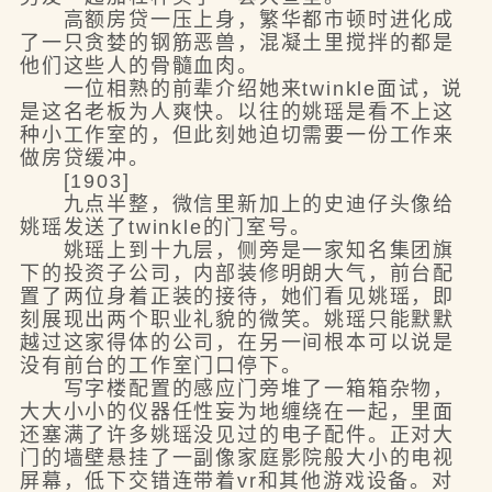
高额房贷一压上身，繁华都市顿时进化成
了一只贪婪的钢筋恶兽，混凝土里搅拌的都是
他们这些人的骨髓血肉。
一位相熟的前辈介绍她来twinkle面试，说
是这名老板为人爽快。以往的姚瑶是看不上这
种小工作室的，但此刻她迫切需要一份工作来
做房贷缓冲。
[1903]
九点半整，微信里新加上的史迪仔头像给
姚瑶发送了twinkle的门室号。
姚瑶上到十九层，侧旁是一家知名集团旗
下的投资子公司，内部装修明朗大气，前台配
置了两位身着正装的接待，她们看见姚瑶，即
刻展现出两个职业礼貌的微笑。姚瑶只能默默
越过这家得体的公司，在另一间根本可以说是
没有前台的工作室门口停下。
写字楼配置的感应门旁堆了一箱箱杂物，
大大小小的仪器任性妄为地缠绕在一起，里面
还塞满了许多姚瑶没见过的电子配件。正对大
门的墙壁悬挂了一副像家庭影院般大小的电视
屏幕，低下交错连带着vr和其他游戏设备。对