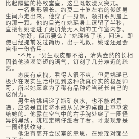
比起隔壁的格致堂皇，这里既散漫又突兀。
一名身形颀长、约莫二十岁左右的俊朗男
生闻声走出来，他穿了一身黑，领扣系到最上
的那一颗。他的目光在姚瑶身上逗留了半秒，
直接领姚瑶进了更加荒无人烟的工作室内部。
“你好，简历要么？”姚瑶咳了咳，问道。即
使已经提前发过简历，出于礼数，姚瑶还是会
自带一份备用。
“不用。”男生眼皮都不抬，清隽盎然的长相
因着他淡漠简短的语气，钉刻了几分难近的疏
离。
态度有点拽，看得人很不爽，但是姚瑶已
极少在现实生活中见到这种货真价实的极品帅
哥，所以她愿意为了稀有品种适当延长自己的
忍耐力。
男生给姚瑶递了瓶矿泉水，也不能说是
递，应该是直接将水瓶从光滑的桌面上草草滚
给她的。他露在空气中的右手腕处绕了一圈怪
异的黑线，姚瑶定睛仔细看了看，才发现那是
一圈线状纹身。
他没有离开会议室的意思，在姚瑶对面坐