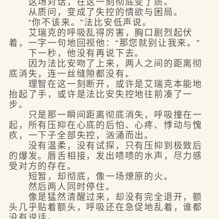
这场对话，在这一刻彻底变了质。
从质问，变成了失控的情欲与困局。
“你不该来。”法比安低声说。
艾瑞克的呼吸乱得厉害，胸口剧烈起伏
着，一字一句地回视他：“那您就别让我来。”
下一秒，他没有再说下去。
因为法比安吻了上来，两人之间的距离彻
底消失，连一丝缝隙都没有。
理智在这一刻断开，或许是艾瑞克本能地
抬起了手，或许是法比安失控地往前凑了一
步。
只是那一瞬间距离彻底消失，呼吸撞在一
起，所有压抑在心底的后怕、心疼、悸动与愧
疚，一下子全部失控，汹涌而出。
没有温柔，没有试探，只有压抑到极致后
的爆发。唇舌相接，发出啧啧的水声，尽力感
受对方的存在。
短暂，却彻底，像一场燎原的火。
然后两人同时停住。
像是猛然清醒过来，却没有完全退开，额
头几乎贴着额头，呼吸还在急促地乱着，谁都
没有说话。