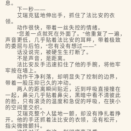
息。
下一秒——
艾瑞克猛地伸出手，抓住了法比安的衣
领。
动作很快，带着一丝失控的情绪。
“您差一点就死在外面了。”他重复了一遍，
声音更低，几乎贴着法比安的耳畔，带着极致
的委屈与后怕，“您有没有想过——”
话没说完，被硬生生打断了。
不是声音，是距离。
法比安反手迅速扣住了他的手腕，将他牢
牢按在墙上。
动作干净利落，却明显失了控制的边界，
带着一股压抑已久的冲动。
两人的距离瞬间贴近，近到呼吸直接撞在
一起，鼻尖几乎贴着鼻尖，黑暗中看不清彼此
的脸，只有滚烫的温度和急促的呼吸，在狭小
的空间里交织。
艾瑞克整个人猛地一颤，却没有挣扎着挣
开。他的手还抓着法比安的衣领，没有松开，
指尖微微颤抖。