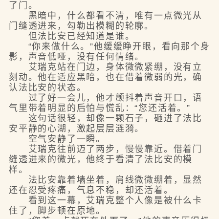
了门。
黑暗中，什么都看不清，唯有一点微光从
门缝透进来，勾勒出模糊的轮廓。
但法比安已经知道是谁。
“你来做什么。”他缓缓睁开眼，看向那个身
影，声音低哑，没有任何情绪。
艾瑞克站在门边，身体微微紧绷，没有立
刻动。他在适应黑暗，也在借着微弱的光，确
认法比安的状态。
过了好一会儿，他才颤抖着声音开口，语
气里带着明显的后怕与慌乱：“您还活着。”
这句话很轻，却像一颗石子，砸进了法比
安平静的心湖，激起层层涟漪。
空气安静了一瞬。
艾瑞克往前迈了两步，慢慢靠近。借着门
缝透进来的微光，他终于看清了法比安的模
样。
法比安靠着墙坐着，肩线微微绷着，显然
还在忍受疼痛，气息不稳，却还活着。
看到这一幕，艾瑞克整个人像是被什么卡
住了，脚步顿在原地。