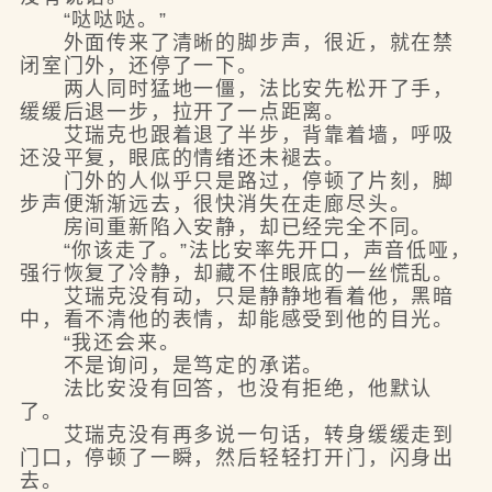
“哒哒哒。”
外面传来了清晰的脚步声，很近，就在禁
闭室门外，还停了一下。
两人同时猛地一僵，法比安先松开了手，
缓缓后退一步，拉开了一点距离。
艾瑞克也跟着退了半步，背靠着墙，呼吸
还没平复，眼底的情绪还未褪去。
门外的人似乎只是路过，停顿了片刻，脚
步声便渐渐远去，很快消失在走廊尽头。
房间重新陷入安静，却已经完全不同。
“你该走了。”法比安率先开口，声音低哑，
强行恢复了冷静，却藏不住眼底的一丝慌乱。
艾瑞克没有动，只是静静地看着他，黑暗
中，看不清他的表情，却能感受到他的目光。
“我还会来。
不是询问，是笃定的承诺。
法比安没有回答，也没有拒绝，他默认
了。
艾瑞克没有再多说一句话，转身缓缓走到
门口，停顿了一瞬，然后轻轻打开门，闪身出
去。