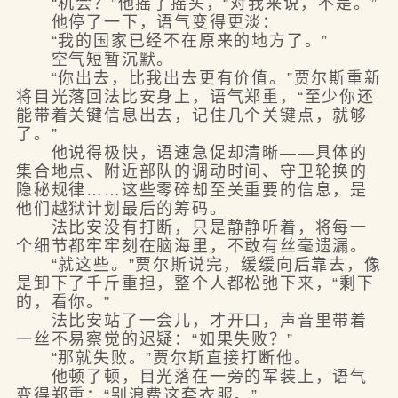
“机会？”他摇了摇头，“对我来说，不是。”
他停了一下，语气变得更淡：
“我的国家已经不在原来的地方了。”
空气短暂沉默。
“你出去，比我出去更有价值。”贾尔斯重新
将目光落回法比安身上，语气郑重，“至少你还
能带着关键信息出去，记住几个关键点，就够
了。”
他说得极快，语速急促却清晰——具体的
集合地点、附近部队的调动时间、守卫轮换的
隐秘规律……这些零碎却至关重要的信息，是
他们越狱计划最后的筹码。
法比安没有打断，只是静静听着，将每一
个细节都牢牢刻在脑海里，不敢有丝毫遗漏。
“就这些。”贾尔斯说完，缓缓向后靠去，像
是卸下了千斤重担，整个人都松弛下来，“剩下
的，看你。”
法比安站了一会儿，才开口，声音里带着
一丝不易察觉的迟疑：“如果失败？”
“那就失败。”贾尔斯直接打断他。
他顿了顿，目光落在一旁的军装上，语气
变得郑重：“别浪费这套衣服。”