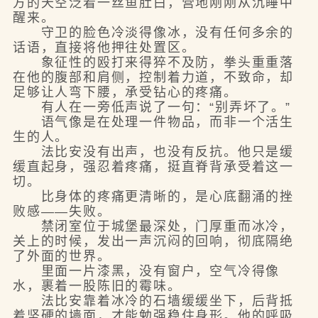
方的天空泛着一丝鱼肚白，营地刚刚从沉睡中
醒来。
守卫的脸色冷淡得像冰，没有任何多余的
话语，直接将他押往处置区。
象征性的殴打来得猝不及防，拳头重重落
在他的腹部和肩侧，控制着力道，不致命，却
足够让人弯下腰，承受钻心的疼痛。
有人在一旁低声说了一句：“别弄坏了。”
语气像是在处理一件物品，而非一个活生
生的人。
法比安没有出声，也没有反抗。他只是缓
缓直起身，强忍着疼痛，挺直脊背承受着这一
切。
比身体的疼痛更清晰的，是心底翻涌的挫
败感——失败。
禁闭室位于城堡最深处，门厚重而冰冷，
关上的时候，发出一声沉闷的回响，彻底隔绝
了外面的世界。
里面一片漆黑，没有窗户，空气冷得像
水，裹着一股陈旧的霉味。
法比安靠着冰冷的石墙缓缓坐下，后背抵
着坚硬的墙面，才能勉强稳住身形。他的呼吸