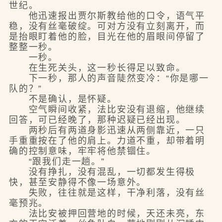
世纪。
他迅速报出贾尔斯教给他的口令，语气平
稳，没有丝毫破绽。可对方没有立刻离开，而
是抬眼盯着他的脸，目光在他的眉眼间停留了
整整一秒。
一秒。
在生死关头，这一秒长得足以致命。
下一秒，那人的声音陡然变冷：“你是哪一
队的？”
不是确认，是怀疑。
空气瞬间收紧，法比安没有退缩，他继续
回答，可已经晚了，那种迟疑已经出现。
两秒后有两道身影迅速从两侧靠近，一只
手重重按在了他的肩上。力道不重，却带着明
确的控制意味，牢牢将他禁锢住。
“跟我们走一趟。”
没有挣扎，没有混乱，一切都发生得极
快，甚至安静得不像一场意外。
失败，往往就是这样，干净利落，没有丝
毫预兆。
法比安被押回营地的时候，天还未亮，东