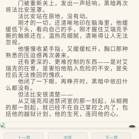
门被重新关上，发出一声轻响，黑暗再次
将法比安笼罩。
法比安站在原地，没有动。
刚才的一切，还清晰地印在脑海里，他缓
缓低下头，看向自己的手，刚才握住艾瑞克手
腕的触感还在，温热而细腻，清晰得让人无法
忽视。
他慢慢收紧手指，又缓缓松开，胸口那种
熟悉的压迫感再次袭来。
还有更深的、更难控制的东西——是对艾
瑞克的在意，是害怕他陷入危险的不安，是失
控后无法挽回的愧疚。
他闭了一下眼，再睁开时，黑暗中依旧什
么都没有。
但法比安很清楚——
从艾瑞克闯进禁闭室的那一刻起，从相拥
的那一刻起，就已经不在自己掌控之内了，包
括他的越狱计划，他的生死，连同他的心。
��
上一章
书签
下一章