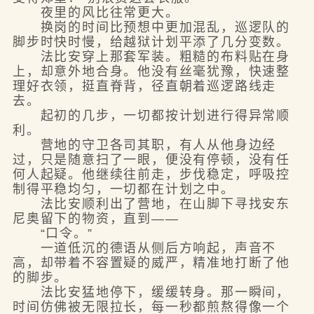
夜里的风比往常更大。
换岗的时间比预想中更加混乱，巡逻队的
脚步时快时慢，给越狱计划平添了几分变数。
法比安穿上那套军装。粗糙的布料贴在身
上，却意外地合身。他没有丝毫犹豫，快速整
理好衣领，挺直脊背，径直朝着巡逻路线走
去。
起初的几步，一切都按计划进行得异常顺
利。
营地的守卫各司其职，有人从他身边经
过，只是随意扫了一眼，便没有停顿，没有任
何人起疑。他继续往前走，步伐稳定，呼吸控
制得平稳均匀，一切都在计划之中。
法比安顺利出了营地，在山脚下寻找安东
尼奥留下的物资，直到——
“口令。”
一道低沉的德语从侧后方响起，声音不
高，却带着不容置疑的威严，精准地打断了他
的脚步。
法比安猛地停下，缓缓转身。那一瞬间，
时间仿佛被无限拉长，每一秒都煎熬得像一个