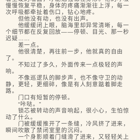
慢慢恢复平稳，身体的疼痛渐渐往上浮，每一
次呼吸都牵扯着伤口，钻心地疼。
但他没有动，也没有出声。
他缓缓闭上眼，脑海里却异常清晰，每一
个细节都在反复回放——停顿、目光、那一秒
迟疑……
差一点。
他很清楚，再往前一步，他就真的自由
了。
不知过了多久，外面传来一点极轻的声
响。
不像巡逻队的脚步声，也不像守卫的动
静，更轻，更细碎，像是有人刻意踮着脚走
路。
门口有短暂的停顿。
“咔哒。”
锁芯被转动的声音响起，很小心，生怕惊
动了什么。
门被缓缓推开了一条缝，冷风挤了进来，
瞬间吹散了禁闭室里的沉闷。
一个身影顺着门缝滑了进来，又轻轻关上