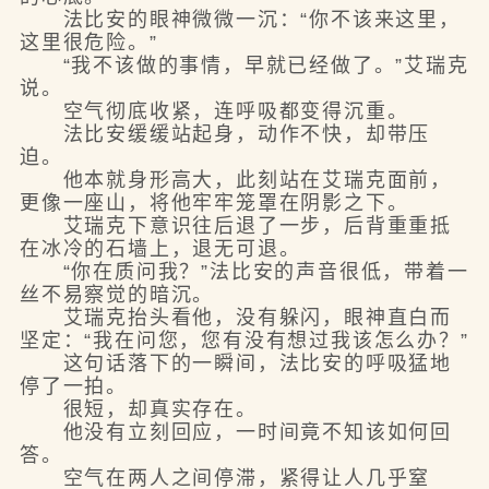
法比安的眼神微微一沉：“你不该来这里，
这里很危险。”
“我不该做的事情，早就已经做了。”艾瑞克
说。
空气彻底收紧，连呼吸都变得沉重。
法比安缓缓站起身，动作不快，却带压
迫。
他本就身形高大，此刻站在艾瑞克面前，
更像一座山，将他牢牢笼罩在阴影之下。
艾瑞克下意识往后退了一步，后背重重抵
在冰冷的石墙上，退无可退。
“你在质问我？”法比安的声音很低，带着一
丝不易察觉的暗沉。
艾瑞克抬头看他，没有躲闪，眼神直白而
坚定：“我在问您，您有没有想过我该怎么办？”
这句话落下的一瞬间，法比安的呼吸猛地
停了一拍。
很短，却真实存在。
他没有立刻回应，一时间竟不知该如何回
答。
空气在两人之间停滞，紧得让人几乎窒