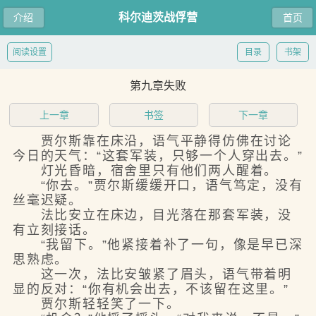
科尔迪茨战俘营
介绍
首页
阅读设置
目录
书架
第九章失败
上一章
书签
下一章
贾尔斯靠在床沿，语气平静得仿佛在讨论
今日的天气：“这套军装，只够一个人穿出去。”
灯光昏暗，宿舍里只有他们两人醒着。
“你去。”贾尔斯缓缓开口，语气笃定，没有
丝毫迟疑。
法比安立在床边，目光落在那套军装，没
有立刻接话。
“我留下。”他紧接着补了一句，像是早已深
思熟虑。
这一次，法比安皱紧了眉头，语气带着明
显的反对：“你有机会出去，不该留在这里。”
贾尔斯轻轻笑了一下。