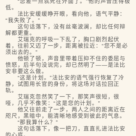
“您差一点就死在外面了。”他的声音压得极
低。
法比安缓缓睁开眼，看向他，语气平静：
“我失败了。”
这句话落下，没有丝毫波澜，却比任何辩
解都更重。
艾瑞克的呼吸一下乱了，胸口剧烈起伏
着，往前又迈了一步，距离被拉近：“您不是必
须出去的。”
他顿了顿，声音里带着压抑不住的委屈与
愤怒，后半句没说完，却已然明了——是法比
安非要这么做。
“这是计划。”法比安的语气强行恢复了冷
静，试图用长官的身份，将这场对话拉回正
轨。
艾瑞克忽然笑了一下，那笑声很短，很
哑，几乎不像笑：“这是您的计划。”
他又往前走了一步，两人之间的距离近在
咫尺，黑暗中，能清晰地感受到彼此的气息。
“那我算什么？”
这句话落下，像一把刀，直直扎进法比安
的心底。