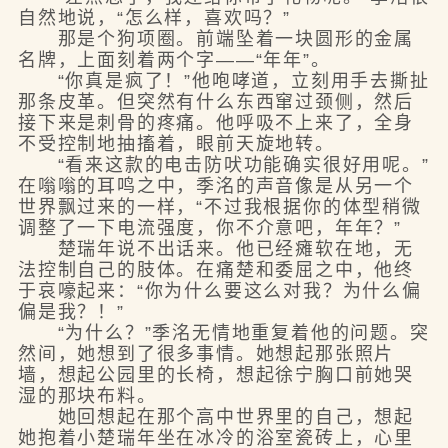
自然地说，“怎么样，喜欢吗？”
那是个狗项圈。前端坠着一块圆形的金属
名牌，上面刻着两个字——“年年”。
“你真是疯了！”他咆哮道，立刻用手去撕扯
那条皮革。但突然有什么东西窜过颈侧，然后
接下来是刺骨的疼痛。他呼吸不上来了，全身
不受控制地抽搐着，眼前天旋地转。
“看来这款的电击防吠功能确实很好用呢。”
在嗡嗡的耳鸣之中，季洺的声音像是从另一个
世界飘过来的一样，“不过我根据你的体型稍微
调整了一下电流强度，你不介意吧，年年？”
楚瑞年说不出话来。他已经瘫软在地，无
法控制自己的肢体。在痛楚和委屈之中，他终
于哀嚎起来：“你为什么要这么对我？为什么偏
偏是我？！”
“为什么？”季洺无情地重复着他的问题。突
然间，她想到了很多事情。她想起那张照片
墙，想起公园里的长椅，想起徐宁胸口前她哭
湿的那块布料。
她回想起在那个高中世界里的自己，想起
她抱着小楚瑞年坐在冰冷的浴室瓷砖上，心里