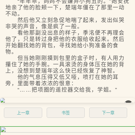
“年年乖，妈妈不会嫌弃小狗丑的。”她安抚
地亲了他的脸颊一下，楚瑞年僵在了那里一动
不动。
然后他又立刻急促地喘了起来，发出似哭
非哭的声音，像是疯了一般。
看他那副没出息的样子，季洺便不再理会
他了，只是转过身把他的衣服给收起来。然后
开始翻找她的背包，寻找她给小狗准备的食
物。
但当她刚刚摸到包里的盒子时，有人用力
攥住了她的手腕。一具滚烫的身体压在她的背
上，没想到楚瑞年这么快已经恢复了神智。
他的气息压得又低又哑，喷打在她的耳
旁，里面带着浓浓的恨意：
“……把项圈的遥控器交给我，学姐。”
��
上一章
书签
下一章