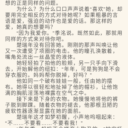
想的正是同样的问题。
为什么？为什么口口声声说着“喜欢”她，却
要用完全相反的方式对待她呢？如果粗暴的言
语是爱，强迫的动作也是爱的话。那这样的
爱，她真的想要吗？
“因为我爱你。”季洺说。既然如此，那就用
同样的方式来对待你吧。
楚瑞年没有回答她。刚刚的那声叫唤让他
又一次遭受了项圈的电击。他的瞳孔涣散着，
嘴角处流出一丝晶莹的液体。
她轻轻拍了拍他的脸颊，另一只手向下滑
去，开始解他的纽扣：“年年，可是狗狗是不会
穿衣服的。妈妈帮你脱掉，好吗？”
他如同一个破布娃娃一般，任由她的摆
布。她得以很轻松地扯掉了他的帽衫，让他饱
满的胸肌淫荡地裸露在空气之中。
接下来是下身的衣物。她慢慢地将他的裤
子脱到脚踝。随着衣物的褪去，他那根丑陋的
疲软性器逐渐显露在她的面前。
楚瑞年这才如梦初醒，小声地呜咽起来：
“不……不要看……不要看我！”