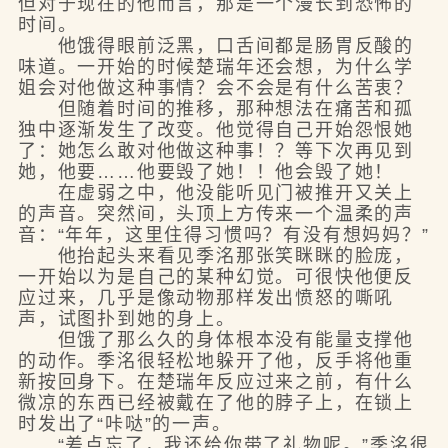
但对于现在的他而言，那是一个漫长到恐怖的
时间。
他饿得眼前泛黑，口舌间都是肠胃反酸的
味道。一开始的时候楚瑞年还会想，为什么学
姐会对他做这种事情？会不会是有什么苦衷？
但随着时间的推移，那种想法在痛苦和孤
独中逐渐发生了改变。他觉得自己开始怨恨她
了：她怎么敢对他做这种事！？等下次再见到
她，他要……他要毁了她！！他会毁了她！
在虚弱之中，他没能听见门被推开又关上
的声音。突然间，头顶上方传来一个温柔的声
音：“年年，这里住得习惯吗？有没有想妈妈？”
他抬起头来看见季洺那张笑眯眯的脸庞，
一开始以为是自己的某种幻觉。可很快他便反
应过来，几乎是像动物那样发出愤怒的嘶吼
声，试图扑到她的身上。
但饿了那么久的身体根本没有能量支撑他
的动作。季洺很轻松地躲开了他，反手将他重
新按回身下。在楚瑞年反应过来之前，有什么
微凉的东西已经被戴在了他的脖子上，在锁上
时发出了“咔哒”的一声。
“差点忘了，我还给你带了礼物呢。”季洺很