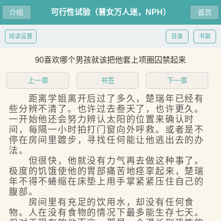
可行性试验（普女万人迷，NPH）
介绍
首页
阅读设置
目录
书架
90喜欢哪个男孩就该把他套上项圈囚禁起来
上一章
书签
下一章
距离学姐离开后过了多久，楚瑞年已经有
些分辨不清了。也许过去叁天了，也许更久。
一开始他还会努力辨认太阳的位置来确认时
间，每隔一小时拍打门窗向外呼救。或者是不
停在房间里踱步，寻找任何能让他逃出去的办
法。
但很快，他就没有力气再去做这种事了。
极度的饥饿使他的胃部痛苦地痉挛起来，楚瑞
年不得不蜷缩在床垫上用手掌紧紧压住自己的
腹部。
房间里有充足的饮用水，却没有任何食
物。人在没有食物的情况下最多能生存七天。